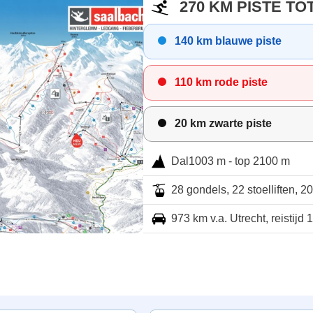
270 KM PISTE TO
140 km blauwe piste
110 km rode piste
20 km zwarte piste
Dal1003 m - top 2100 m
28 gondels, 22 stoelliften, 20
973 km v.a. Utrecht, reistijd 