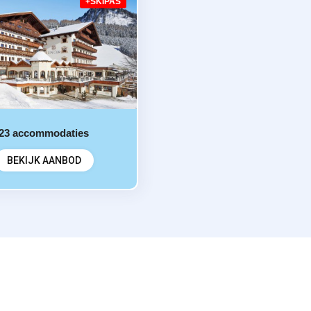
+SKIPAS
23
accommodaties
BEKIJK AANBOD