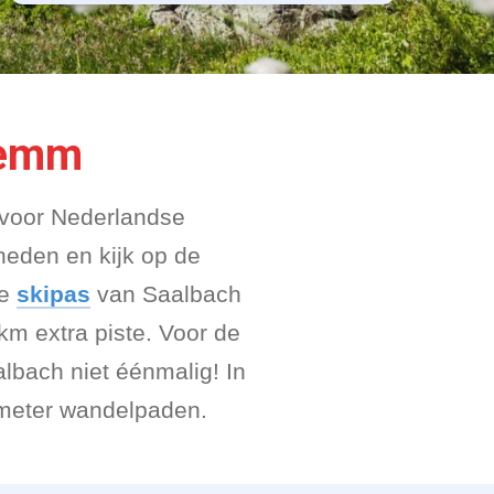
lemm
 voor Nederlandse
heden en kijk op de
De
skipas
van Saalbach
km extra piste. Voor de
lbach niet éénmalig! In
lometer wandelpaden.