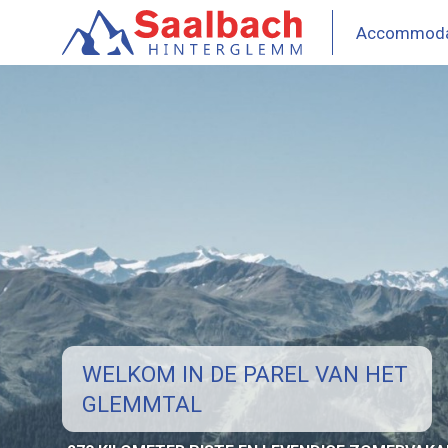
Overslaan
en
Accommoda
Hoofd
naar
de
Saalba
inhoud
gaan
-
Hinte
WELKOM IN DE PAREL VAN HET
GLEMMTAL