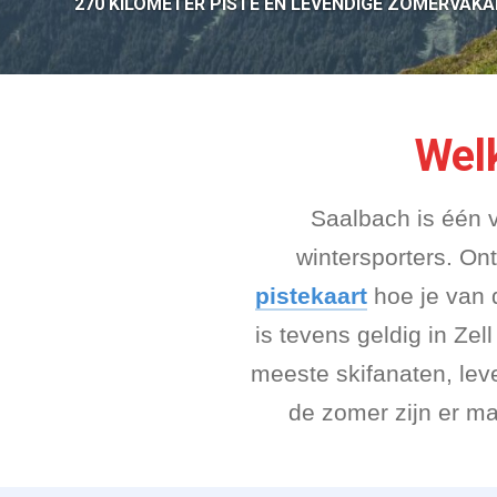
270 KILOMETER PISTE EN LEVENDIGE ZOMERVAKA
Wel
Saalbach is één 
wintersporters. On
pistekaart
hoe je van d
is tevens geldig in Ze
meeste skifanaten, lev
de zomer zijn er ma