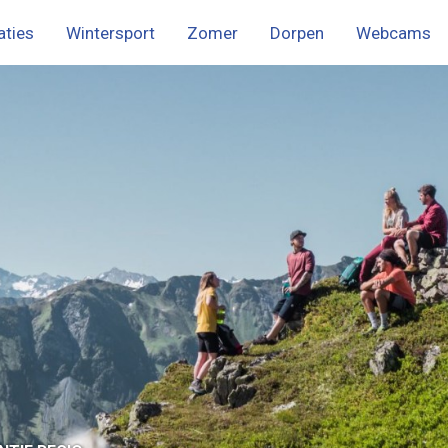
ties
Wintersport
Zomer
Dorpen
Webcams
menu
ch
rglemm