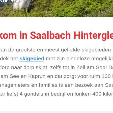
NTIE REGIO
kom in Saalbach Hinterg
van de grootste en meest geliefde skigebieden
tdek het
skigebied
met zijn eindeloze mogelijk
orp naar dorp skiet, zelfs tot in Zell am See! 
ll am See en Kaprun en dat zorgt voor ruim 130 
ensgenieters en families is een bezoek aan Saa
ar liefst 4 gondels in bedrijf en lonken 400 ki