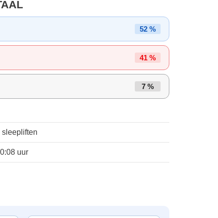
TAAL
52 %
41 %
7 %
 sleepliften
10:08 uur