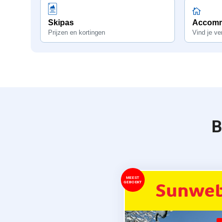
Skipas
Accomm
Prijzen en kortingen
Vind je ver
B
MEEST
GEBOEKT