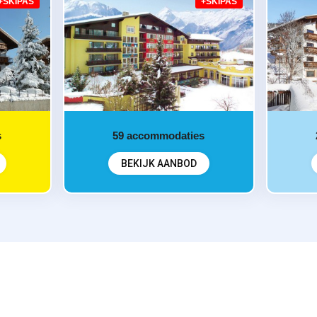
+SKIPAS
+SKIPAS
s
59
accommodaties
BEKIJK AANBOD