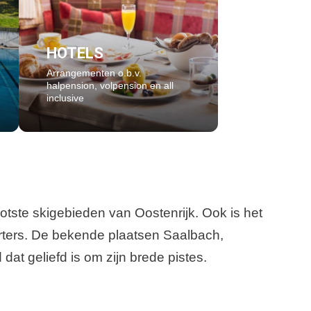
HOTELS
Arrangementen o.b.v.
halpension, volpension en all
inclusive
tste skigebieden van Oostenrijk. Ook is het
orters. De bekende plaatsen Saalbach,
t geliefd is om zijn brede pistes.