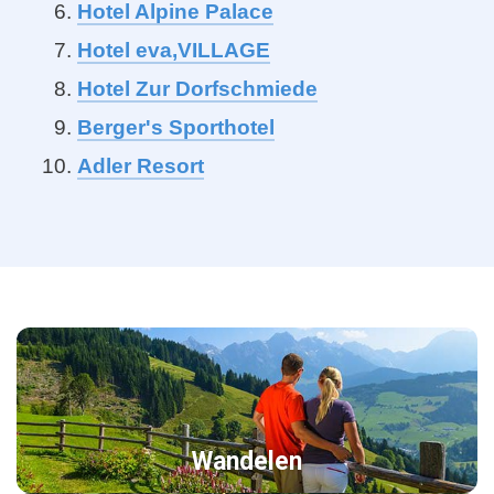
Hotel Alpine Palace
Hotel eva,VILLAGE
Hotel Zur Dorfschmiede
Berger's Sporthotel
Adler Resort
Wandelen