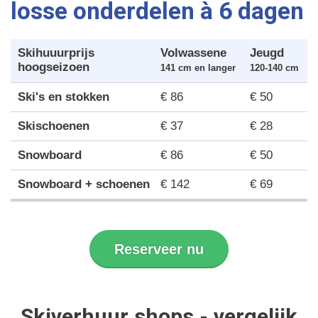
losse onderdelen à 6 dagen
Skihuuurprijs
Volwassene
Jeugd
hoogseizoen
141 cm en langer
120-140 cm
1
Ski's en stokken
€ 86
€ 50
Skischoenen
€ 37
€ 28
Snowboard
€ 86
€ 50
Snowboard + schoenen
€ 142
€ 69
Reserveer nu
Skiverhuur shops - vergelijk