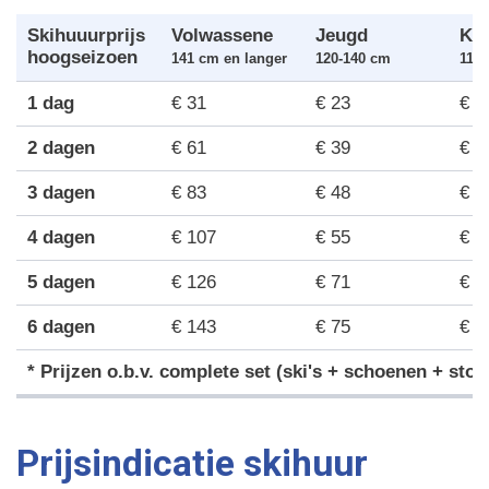
Skihuuurprijs
Volwassene
Jeugd
Ki
hoogseizoen
141 cm en langer
120-140 cm
119 
1 dag
€ 31
€ 23
€ 1
2 dagen
€ 61
€ 39
€ 3
3 dagen
€ 83
€ 48
€ 4
4 dagen
€ 107
€ 55
€ 5
5 dagen
€ 126
€ 71
€ 6
6 dagen
€ 143
€ 75
€ 7
* Prijzen o.b.v. complete set (ski's + schoenen + sto
Prijsindicatie skihuur