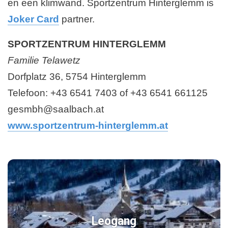
en een klimwand. Sportzentrum Hinterglemm is
Joker Card
partner.
SPORTZENTRUM HINTERGLEMM
Familie Telawetz
Dorfplatz 36, 5754 Hinterglemm
Telefoon: +43 6541 7403 of +43 6541 661125
gesmbh@saalbach.at
www.sportzentrum-hinterglemm.at
Leogang