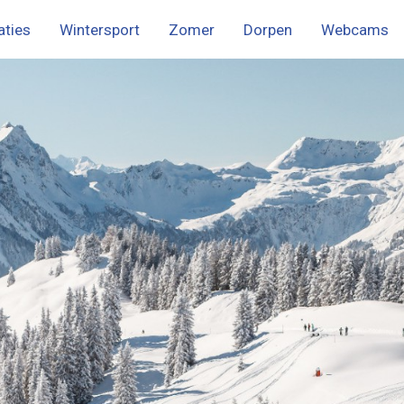
ties
Wintersport
Zomer
Dorpen
Webcams
menu
ch
rglemm