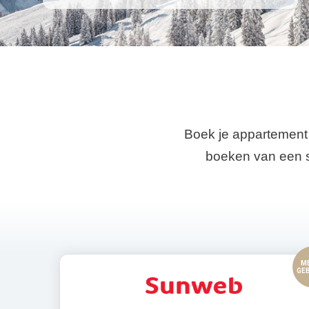
Boek je appartement o
boeken van een sk
M
GE