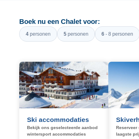
Boek nu een Chalet voor:
4 personen
5 personen
6 - 8 personen
Boek nú
Reservere
Ski accommodaties
Skiver
Bekijk ons geselecteerde aanbod
Reserveer 
wintersport accommodaties
laagste pri