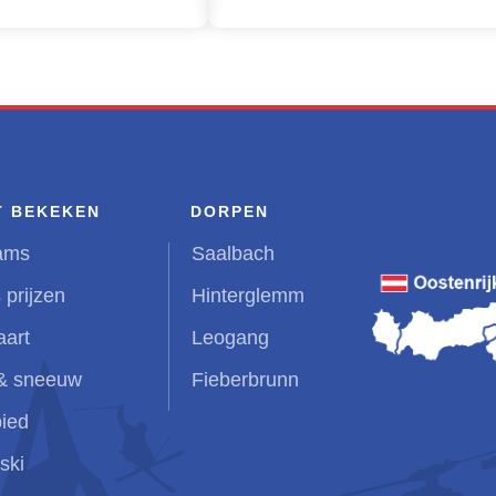
T BEKEKEN
DORPEN
ams
Saalbach
 prijzen
Hinterglemm
aart
Leogang
& sneeuw
Fieberbrunn
ied
ski