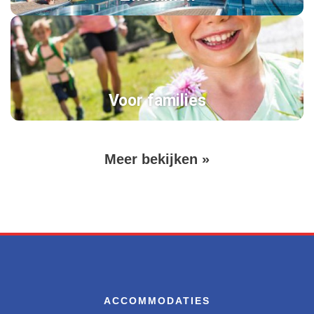
Voor families
Volgende
Meer bekijken »
Paginering
pagina
ACCOMMODATIES