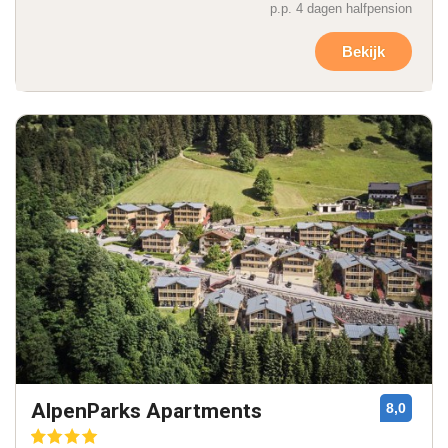
p.p. 4 dagen halfpension
Bekijk
AlpenParks Apartments
8,0