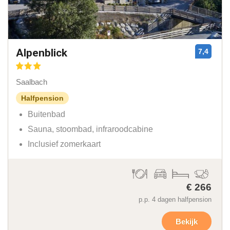
Alpenblick
7,4
Saalbach
Halfpension
Buitenbad
Sauna, stoombad, infraroodcabine
Inclusief zomerkaart
€ 266
p.p. 4 dagen halfpension
Bekijk