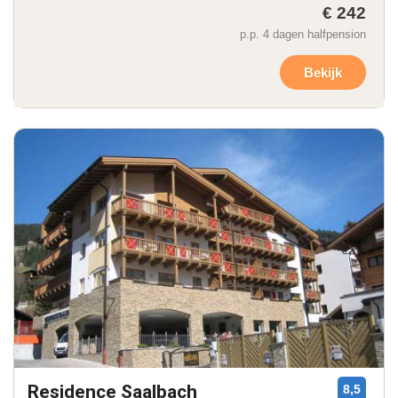
€ 242
p.p. 4 dagen halfpension
Bekijk
Residence Saalbach
8,5