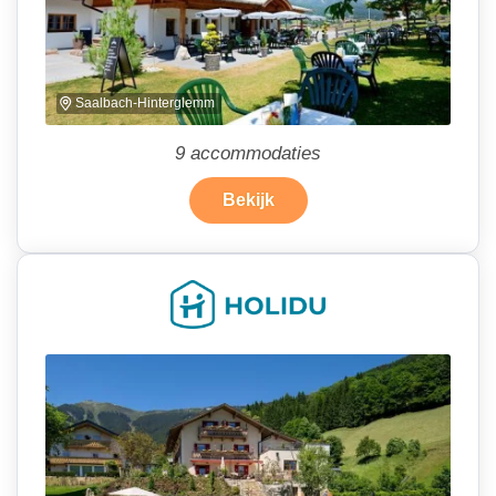
n
a
Saalbach-Hinterglemm
9
accommodaties
Bekijk