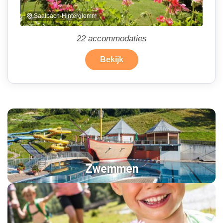
Saalbach-Hinterglemm
22
accommodaties
Bekijk
Zwemmen