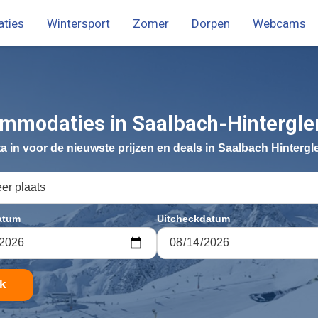
ties
Wintersport
Zomer
Dorpen
Webcams
menu
ch
rglemm
mmodaties in
Saalbach-Hinterg
ata in voor de nieuwste prijzen en deals in Saalbach Hinter
atum
Uitcheckdatum
k