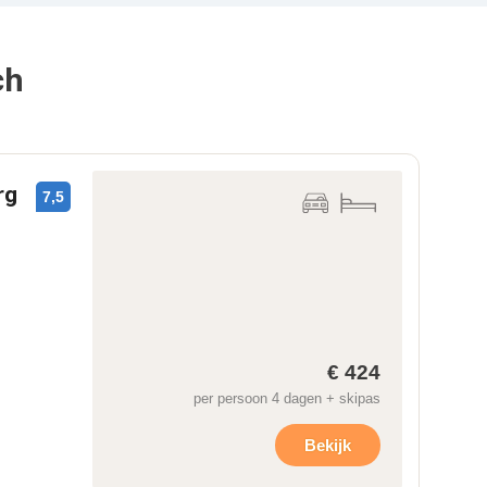
ch
rg
7,5
€ 424
per persoon 4 dagen + skipas
Bekijk