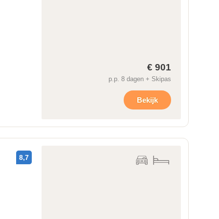
€ 901
p.p. 8 dagen + Skipas
Bekijk
8,7