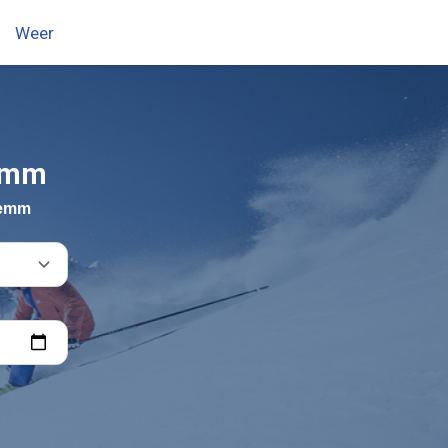
Weer
lemm
glemm