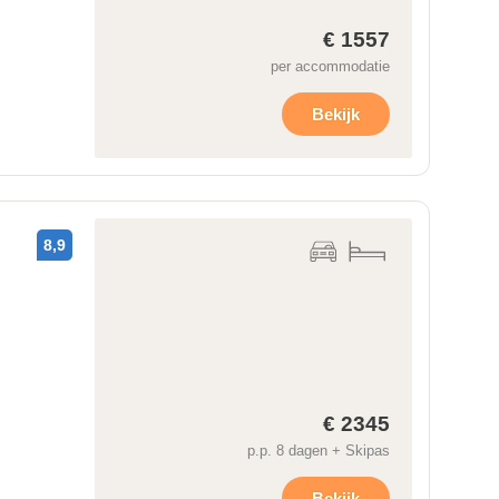
€ 1557
per accommodatie
Bekijk
8,9
€ 2345
p.p. 8 dagen + Skipas
Bekijk