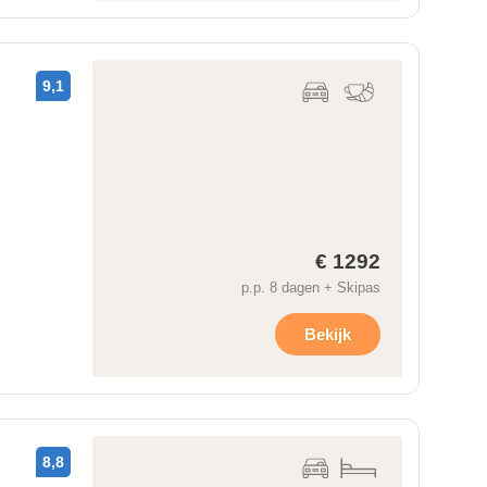
9,1
€ 1292
p.p. 8 dagen + Skipas
Bekijk
8,8