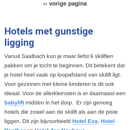
V
‹‹ vorige pagina
P
o
a
g
r
i
Hotels met gunstige
i
n
e
g
ligging
r
e
i
Vanuit Saalbach kun je maar liefst 6 skiliften
p
n
g
pakken om je tocht te beginnen. Dit betekent dat
a
je hotel heel vaak op loopafstand van skilift ligt.
g
Voor gezinnen met kleine kinderen is dit ook
i
ideaal. Voor de allerkleinsten is er daarnaast een
n
a
babylift
midden in het dorp. Er zijn genoeg
hotels die zowel aan de skilift als aan de piste
liggen. Dit zijn bijvoorbeeld
Hotel Eva
,
Hotel