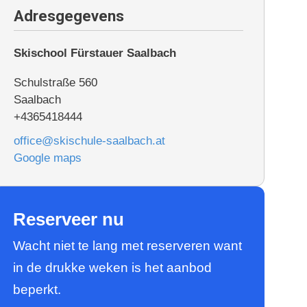
Adresgegevens
Skischool Fürstauer Saalbach
Schulstraße 560
Saalbach
+4365418444
office@skischule-saalbach.at
Google maps
Reserveer nu
Wacht niet te lang met reserveren want
in de drukke weken is het aanbod
beperkt.