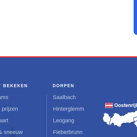
T BEKEKEN
DORPEN
ams
Saalbach
 prijzen
Hinterglemm
aart
Leogang
& sneeuw
Fieberbrunn