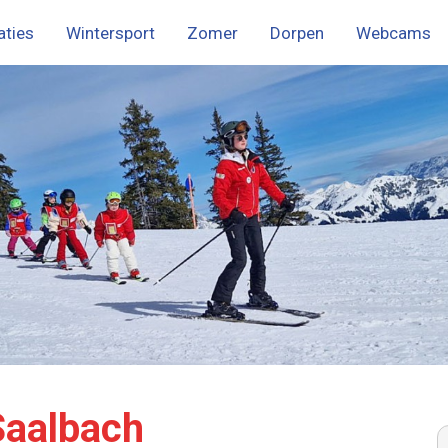
ties
Wintersport
Zomer
Dorpen
Webcams
menu
ch
rglemm
Saalbach