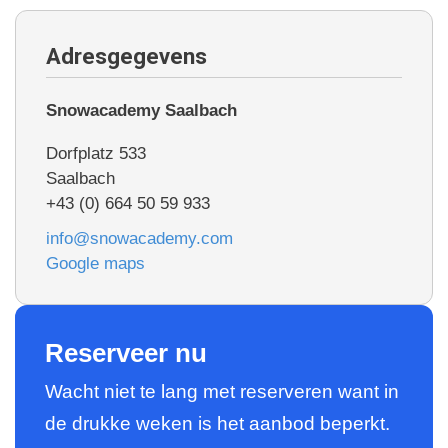
Adresgegevens
Snowacademy Saalbach
Dorfplatz 533
Saalbach
+43 (0) 664 50 59 933
info@snowacademy.com
Google maps
Reserveer nu
Wacht niet te lang met reserveren want in
de drukke weken is het aanbod beperkt.