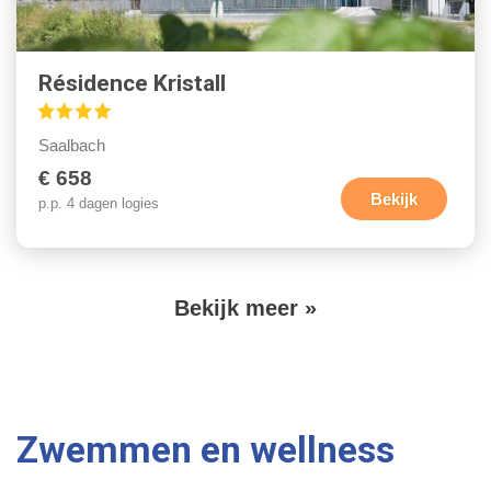
Résidence Kristall
Saalbach
€ 658
Bekijk
p.p. 4 dagen logies
V
Bekijk meer »
P
o
a
g
l
i
g
n
Zwemmen en wellness
e
e
r
n
i