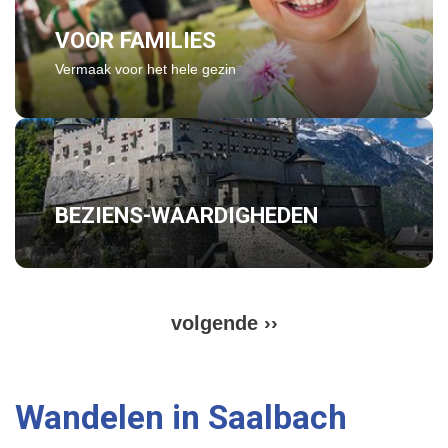
VOOR FAMILIES
Vermaak voor het hele gezin
BEZIENS-WAARDIGHEDEN
V
volgende ››
P
o
a
g
l
i
Wandelen in Saalbach
g
n
e
e