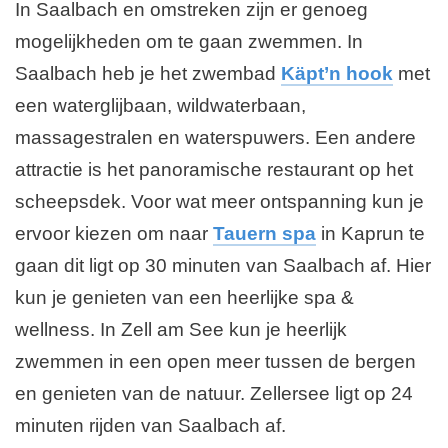
In Saalbach en omstreken zijn er genoeg
d
n
mogelijkheden om te gaan zwemmen. In
g
e
Saalbach heb je het zwembad
Käpt’n hook
met
p
een waterglijbaan, wildwaterbaan,
a
massagestralen en waterspuwers. Een andere
g
attractie is het panoramische restaurant op het
i
scheepsdek. Voor wat meer ontspanning kun je
n
ervoor kiezen om naar
Tauern spa
in Kaprun te
a
gaan dit ligt op 30 minuten van Saalbach af. Hier
kun je genieten van een heerlijke spa &
wellness. In Zell am See kun je heerlijk
zwemmen in een open meer tussen de bergen
en genieten van de natuur. Zellersee ligt op 24
minuten rijden van Saalbach af.