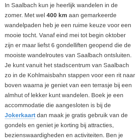
In Saalbach kun je heerlijk wandelen in de
r
n
i
zomer. Met wel
400 km
aan gemarkeerde
d
n
wandelpaden heb je een ruime keuze voor een
g
e
mooie tocht. Vanaf eind mei tot begin oktober
p
zijn er maar liefst 6 gondelliften geopend die de
a
mooiste wandelroutes van Saalbach ontsluiten.
g
Je kunt vanuit het stadscentrum van Saalbach
i
zo in de Kohlmaisbahn stappen voor een rit naar
n
boven waarna je geniet van een terrasje bij een
a
almhut of lekker kunt wandelen. Boek je een
accommodatie die aangesloten is bij de
Jokerkaart
dan maak je gratis gebruik van de
gondels en geniet je korting bij attracties,
bezienswaardigheden en activiteiten. Ben je