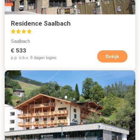
Residence Saalbach
Saalbach
€ 533
Bekijk
p.p. o.b.v. 8 dagen logies